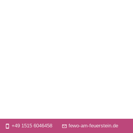
+49 1515 6046458
fewo-am-feuerstein.de